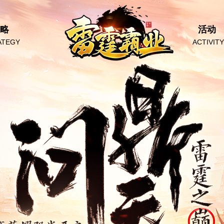
略
活动
ATEGY
ACTIVITY